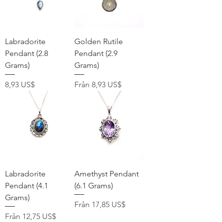
Labradorite
Golden Rutile
Pendant (2.8
Pendant (2.9
Grams)
Grams)
Pris
Reapris
8,93 US$
Från
8,93 US$
Labradorite
Amethyst Pendant
Pendant (4.1
(6.1 Grams)
Grams)
Reapris
Från
17,85 US$
Reapris
Från
12,75 US$