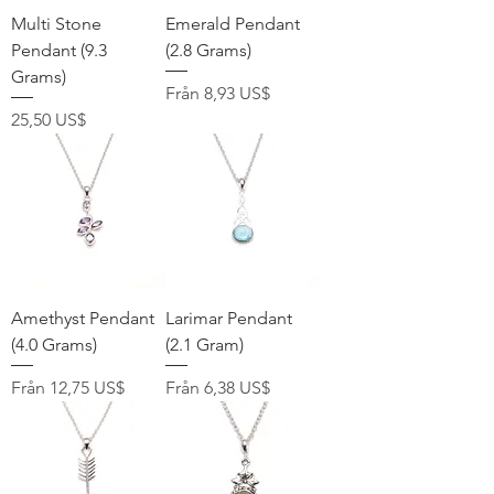
Multi Stone
Emerald Pendant
Pendant (9.3
(2.8 Grams)
Grams)
Reapris
Från
8,93 US$
Pris
25,50 US$
Amethyst Pendant
Larimar Pendant
(4.0 Grams)
(2.1 Gram)
Reapris
Reapris
Från
12,75 US$
Från
6,38 US$