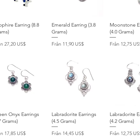
Snabbvisning
Snabbvisning
Snabbvis
phire Earring (8.8
Emerald Earring (3.8
Moonstone Ea
ams)
Grams)
(4.0 Grams)
pris
Reapris
Reapris
ån
27,20 US$
Från
11,90 US$
Från
12,75 US
Snabbvisning
Snabbvisning
Snabbvis
een Onyx Earrings
Labradorite Earrings
Labradorite E
7 Grams)
(4.5 Grams)
(4.2 Grams)
pris
Reapris
Reapris
ån
17,85 US$
Från
14,45 US$
Från
12,75 US