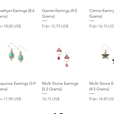
Snabbvisning
Snabbvisning
Snabbvis
thyst Earrings (8.6
Garnet Earrings (4.0
Citrine Earring
ams)
Grams)
Grams)
pris
Reapris
Reapris
ån
18,00 US$
Från
12,75 US$
Från
16,15 US
Snabbvisning
Snabbvisning
Snabbvis
quoise Earrings (3.9
Multi Stone Earrings
Multi Stone E
ams)
(5.2 Grams)
(4.5 Grams)
pris
Pris
Reapris
ån
11,90 US$
16,15 US$
Från
14,45 US