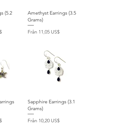
ning
Snabbvisning
s (5.2
Amethyst Earrings (3.5
Grams)
Reapris
$
Från
11,05 US$
ning
Snabbvisning
arrings
Sapphire Earrings (3.1
Grams)
Reapris
$
Från
10,20 US$