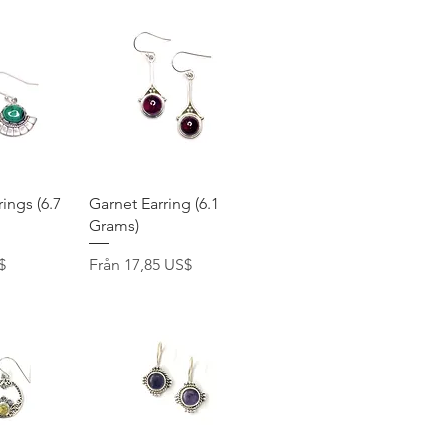
ning
Snabbvisning
ings (6.7
Garnet Earring (6.1
Grams)
Reapris
$
Från
17,85 US$