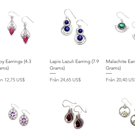
Snabbvisning
Snabbvisning
Snabbvis
y Earrings (4.3
Lapis Lazuli Earring (7.9
Malachite Earr
ams)
Grams)
Grams)
pris
Reapris
Reapris
ån
12,75 US$
Från
24,65 US$
Från
20,40 US