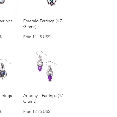
ning
Snabbvisning
rrings
Emerald Earrings (4.7
Grams)
Reapris
$
Från
14,45 US$
ning
Snabbvisning
arrings
Amethyst Earrings (4.1
Grams)
Reapris
$
Från
12,75 US$